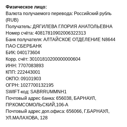
Физическое лицо:
Валюта получаемого перевода: Российский рубль
(RUB)
Получатель: ДЯГИЛЕВА ГЛОРИЯ АНАТОЛЬЕВНА
Номер счёта: 40817810902006322313
Банк получателя: АЛТАЙСКОЕ ОТДЕЛЕНИЕ N8644
ПАО СБЕРБАНК
БИК: 040173604
Корр. счёт: 30101810200000000604
ИНН: 7707083893
КПП: 222443001
ОКПО: 09101903
ОГРН: 1027700132195
SWIFT-код: SABRRUMMNH1
Почтовый адрес банка: 656038, БАРНАУЛ,
ПР.КОМСОМОЛЬСКИЙ,106-А
Почтовый адрес доп.офиса: 656066, Г.БАРНАУЛ,
УЛ.МАЛАХОВА, 128