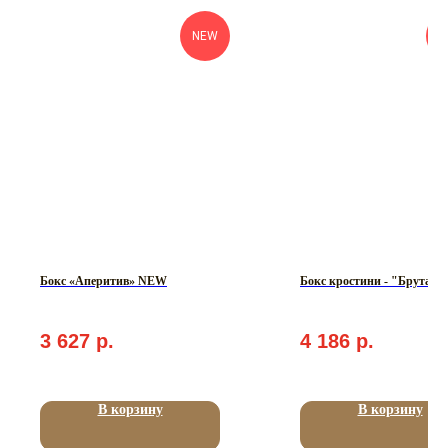
NEW
п
Бокс «Аперитив» NEW
Бокс кростини - "Брутал"
3 627
р.
4 186
р.
В корзину
В корзину