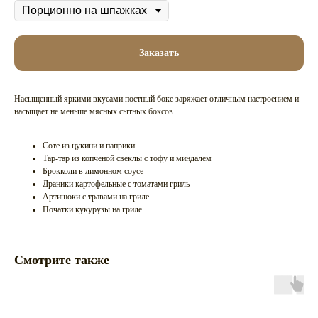
Заказать
Насыщенный яркими вкусами постный бокс заряжает отличным настроением и
насыщает не меньше мясных сытных боксов.
Соте из цукини и паприки
Тар-тар из копченой свеклы с тофу и миндалем
Брокколи в лимонном соусе
Драники картофельные с томатами гриль
Артишоки с травами на гриле
Початки кукурузы на гриле
Смотрите также