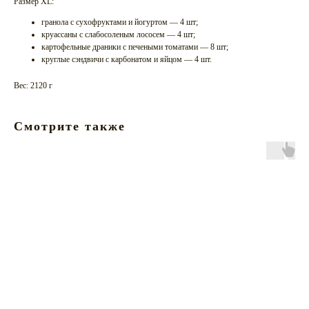
Размер XL:
гранола с сухофруктами и йогуртом — 4 шт;
круассаны с слабосоленым лососем — 4 шт;
картофельные драники с печеными томатами — 8 шт;
круглые сэндвичи с карбонатом и яйцом — 4 шт.
Вес: 2120 г
Смотрите также