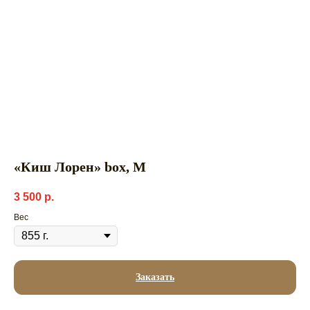
«Киш Лорен» box, М
3 500
р.
Вес
Заказать