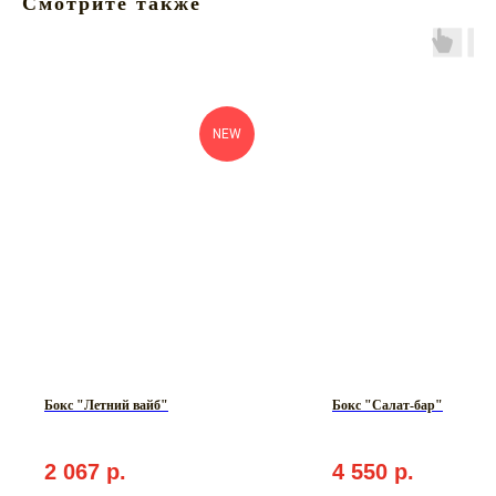
Смотрите также
NEW
Бокс "Летний вайб"
Бокс "Салат-бар"
2 067
р.
4 550
р.