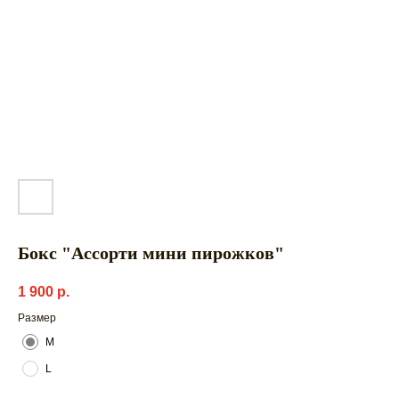
Бокс "Ассорти мини пирожков"
1 900
р.
Размер
М
L