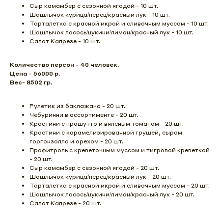
Сыр камамбер с сезонной ягодой - 10 шт.
Шашлычок курица/перец/красный лук - 10 шт.
Тарталетка с красной икрой и сливочным муссом - 10 шт.
Шашлычок лосось/цукини/лимон/красный лук - 10 шт.
Салат Капрезе - 10 шт.
Количество персон - 40 человек.
Цена - 56000 р.
Вес- 8502 гр.
Рулетик из баклажана - 20 шт.
Чебуринни в ассортименте - 20 шт.
Кростини с прошутто и вяленым томатом - 20 шт.
Кростини с карамелизированной грушей, сыром
горгонзолла и орехом - 20 шт.
Профитроль с креветочным муссом и тигровой креветкой
- 20 шт.
Сыр камамбер с сезонной ягодой - 20 шт.
Шашлычок курица/перец/красный лук - 20 шт.
Тарталетка с красной икрой и сливочным муссом - 20 шт.
Шашлычок лосось/цукини/лимон/красный лук - 20 шт.
Салат Капрезе - 20 шт.