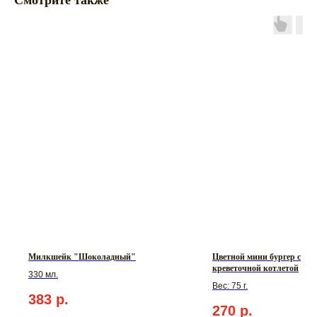
Смотрите также
Милкшейк "Шоколадный"
Цветной мини бургер с
креветочной котлетой
330 мл.
Вес: 75 г.
383
р.
270
р.