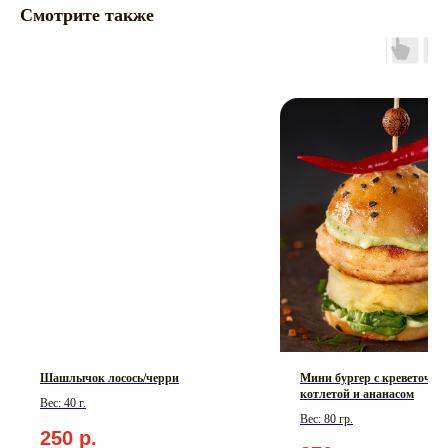
Смотрите также
Шашлычок лосось/черри
Мини бургер с креветочно
котлетой и ананасом
Вес: 40 г.
Вес: 80 гр.
250
р.