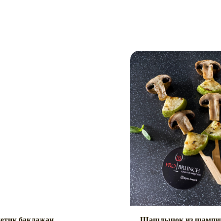
етик баклажан
Шашлычок из шампин