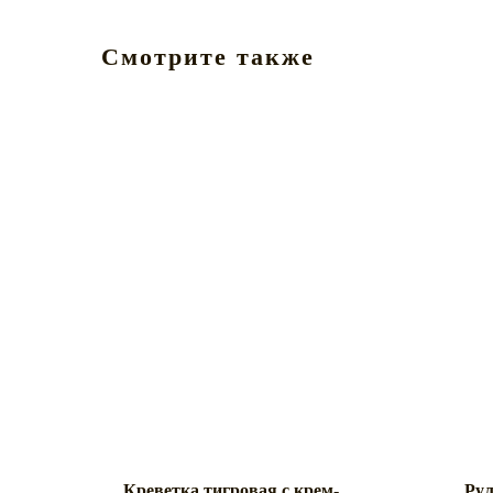
Смотрите также
Креветка тигровая с крем-
Рул