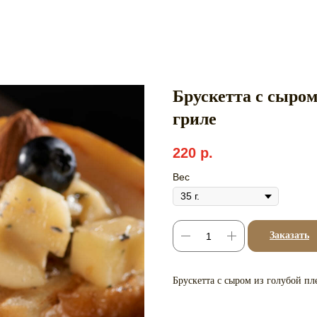
Брускетта с сыром
гриле
220
р.
Вес
Заказать
Брускетта с сыром из голубой пл