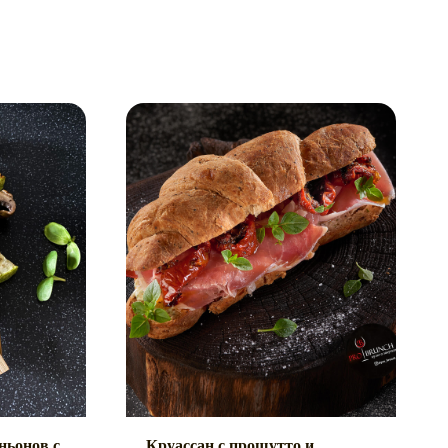
ьонов с
Круассан с прошутто и